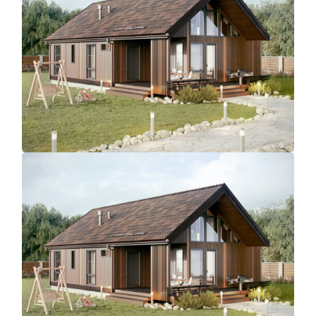
УСЛУГИ
КАТАЛОГ
ПОРТФОЛИО
АКЦИИ
СТАТЬИ
ЯКОРЬ
СПАСИБО