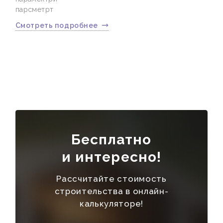
парсметрт
УСЛУГИ
Смотреть подробнее
КАТАЛОГ
ПОРТФОЛИО
АКЦИИ
СТАТЬИ
ЯКОРЬ
СПАСИБО
Бесплатно
и интересно!
Рассчитайте стоимость
строительства в онлайн-
калькуляторе!