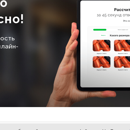
но
сно!
мость
нлайн-