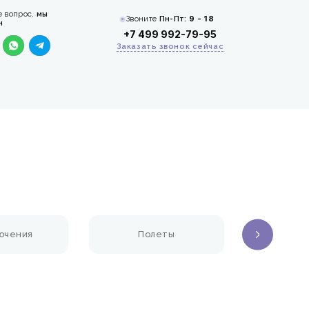
е вопрос,
мы
Звоните
Пн-Пт:
9 - 18
н
+7 499 992-79-95
Заказать звонок сейчас
ючения
Полеты
Но