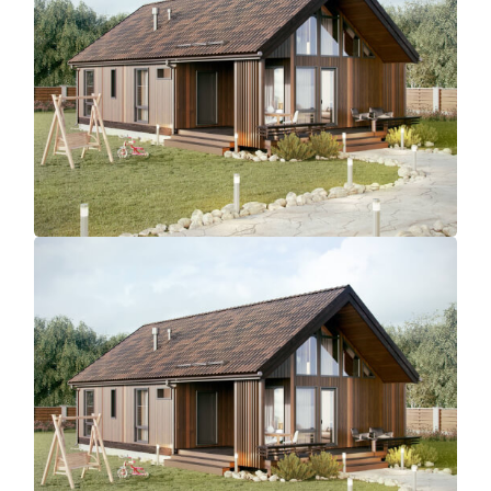
УСЛУГИ
КАТАЛОГ
ПОРТФОЛИО
АКЦИИ
СТАТЬИ
ЯКОРЬ
СПАСИБО